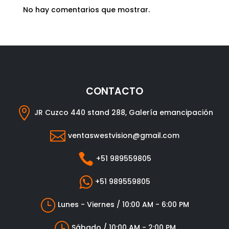
No hay comentarios que mostrar.
CONTACTO

JR Cuzco 440 stand 288, Galería emancipación

ventaswestvision@gmail.com

+51 989559805

+51 989559805
}
Lunes - Viernes / 10:00 AM - 6:00 PM
}
Sábado / 10:00 AM - 2:00 PM