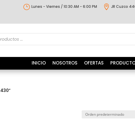
}

Lunes - Viernes / 10:30 AM - 6:00 PM
JR Cuzco 44
s
INICIO
NOSOTROS
OFERTAS
PRODUCT
2430”