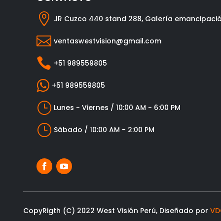

JR Cuzco 440 stand 288, Galería emancipaci

ventaswestvision@gmail.com

+51 989559805

+51 989559805
}
Lunes - Viernes / 10:00 AM - 6:00 PM
}
Sábado / 10:00 AM - 2:00 PM
CopyRigth (C) 2022 West Visión Perú, Diseñado por
VD