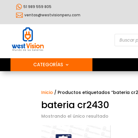

51 989 559 805

ventas@westvisionperu.com
Búsqueda
de
producto
CATEGORÍAS
Inicio
/ Productos etiquetados “bateria cr
bateria cr2430
Mostrando el único resultado