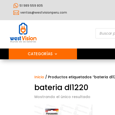

51 989 559 805

ventas@westvisionperu.com
Búsqueda
de
producto
CATEGORÍAS
Inicio
/ Productos etiquetados “bateria dl1
bateria dl1220
Mostrando el único resultado