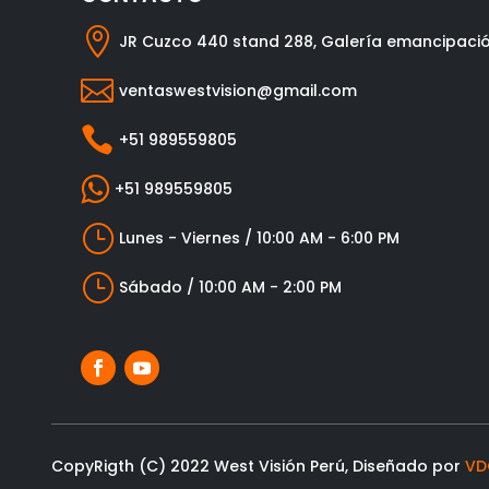

JR Cuzco 440 stand 288, Galería emancipaci

ventaswestvision@gmail.com

+51 989559805

+51 989559805
}
Lunes - Viernes / 10:00 AM - 6:00 PM
}
Sábado / 10:00 AM - 2:00 PM
CopyRigth (C) 2022 West Visión Perú, Diseñado por
VD