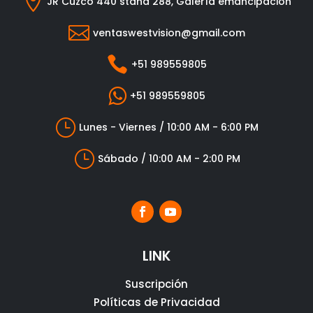

JR Cuzco 440 stand 288, Galería emancipación

ventaswestvision@gmail.com

+51 989559805

+51 989559805
}
Lunes - Viernes / 10:00 AM - 6:00 PM
}
Sábado / 10:00 AM - 2:00 PM
LINK
Suscripción
Políticas de Privacidad