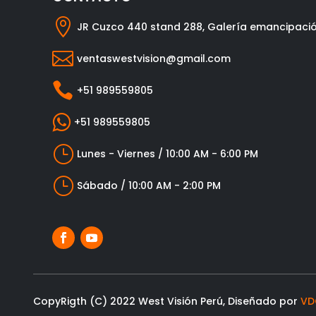

JR Cuzco 440 stand 288, Galería emancipaci

ventaswestvision@gmail.com

+51 989559805

+51 989559805
}
Lunes - Viernes / 10:00 AM - 6:00 PM
}
Sábado / 10:00 AM - 2:00 PM
CopyRigth (C) 2022 West Visión Perú, Diseñado por
VD