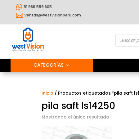

51 989 559 805

ventas@westvisionperu.com
Búsqueda
de
producto
CATEGORÍAS
Inicio
/ Productos etiquetados “pila saft ls
pila saft ls14250
Mostrando el único resultado