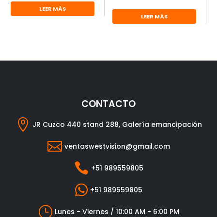
LEER MÁS
LEER MÁS
CONTACTO

JR Cuzco 440 stand 288, Galería emancipación

ventaswestvision@gmail.com

+51 989559805

+51 989559805
}
Lunes - Viernes / 10:00 AM - 6:00 PM