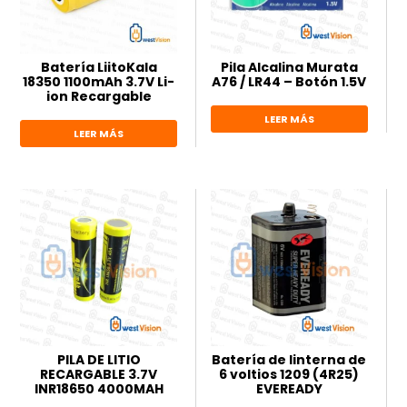
Batería LiitoKala
Pila Alcalina Murata
18350 1100mAh 3.7V Li-
A76 / LR44 – Botón 1.5V
ion Recargable
LEER MÁS
LEER MÁS
PILA DE LITIO
Batería de linterna de
RECARGABLE 3.7V
6 voltios 1209 (4R25)
INR18650 4000MAH
EVEREADY