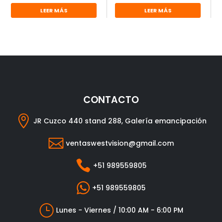
LEER MÁS
LEER MÁS
CONTACTO

JR Cuzco 440 stand 288, Galería emancipación

ventaswestvision@gmail.com

+51 989559805

+51 989559805
}
Lunes - Viernes / 10:00 AM - 6:00 PM