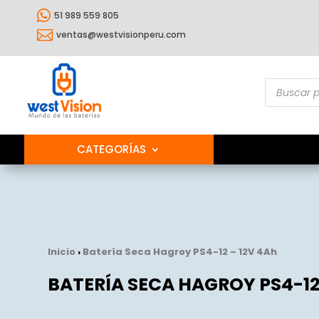

51 989 559 805

ventas@westvisionperu.com
Búsqueda
de
producto
CATEGORÍAS
Inicio
›
Batería Seca Hagroy PS4-12 – 12V 4Ah
BATERÍA SECA HAGROY PS4-12