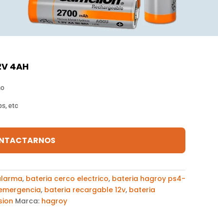
2V 4AH
mo
s, etc
NTACTARNOS
alarma
,
bateria cerco electrico
,
bateria hagroy ps4-
 emergencia
,
bateria recargable 12v
,
bateria
sion
Marca:
hagroy