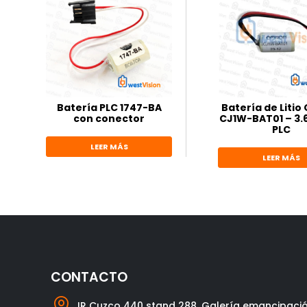
Batería PLC 1747-BA
Batería de Liti
con conector
CJ1W-BAT01 – 3.
PLC
LEER MÁS
LEER MÁS
CONTACTO

JR Cuzco 440 stand 288, Galería emancipaci