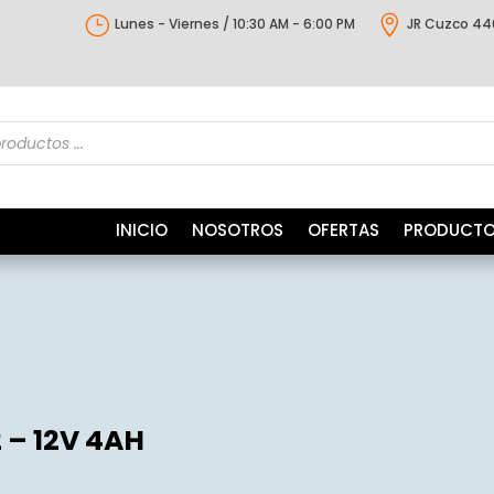
}

Lunes - Viernes / 10:30 AM - 6:00 PM
JR Cuzco 44
s
INICIO
NOSOTROS
OFERTAS
PRODUCT
 – 12V 4AH