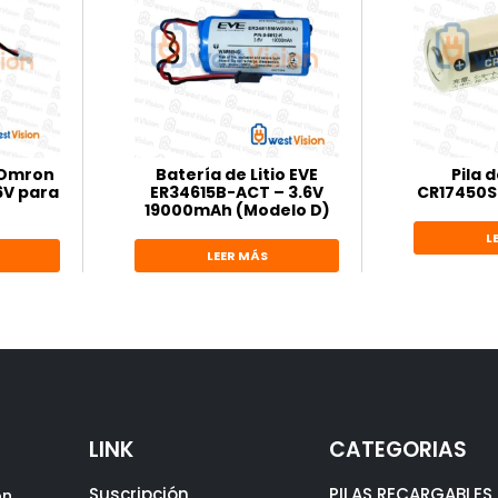
o Omron
Batería de Litio EVE
Pila d
6V para
ER34615B-ACT – 3.6V
CR17450SE
19000mAh (Modelo D)
L
LEER MÁS
LINK
CATEGORIAS
Suscripción
PILAS RECARGABLES
ón