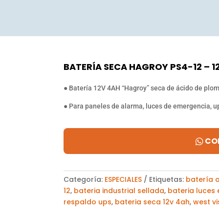
BATERÍA SECA HAGROY PS4-12 – 1
● Batería 12V 4AH “Hagroy” seca de ácido de plo
● Para paneles de alarma, luces de emergencia, up
CO
Categoría:
ESPECIALES
Etiquetas:
batería 
12
,
bateria industrial sellada
,
bateria luces
respaldo ups
,
bateria seca 12v 4ah
,
west vi