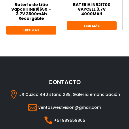
Batería de Litio
BATERIA INR21700
Vapcell INR18650 –
VAPCELL 3.7V
3.7V 3500mAh
4000MAH
Recargable
LEER MÁS
LEER MÁS
CONTACTO

JR Cuzco 440 stand 288, Galería emancipación

ventaswestvision@gmail.com

+51 989559805