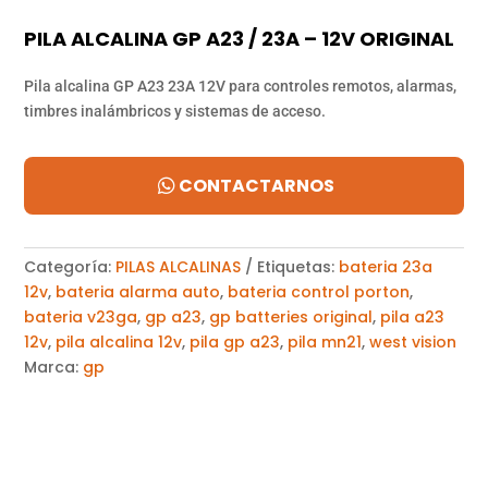
PILA ALCALINA GP A23 / 23A – 12V ORIGINAL
Pila alcalina GP A23 23A 12V para controles remotos, alarmas,
timbres inalámbricos y sistemas de acceso.
CONTACTARNOS
Categoría:
PILAS ALCALINAS
Etiquetas:
bateria 23a
12v
,
bateria alarma auto
,
bateria control porton
,
bateria v23ga
,
gp a23
,
gp batteries original
,
pila a23
12v
,
pila alcalina 12v
,
pila gp a23
,
pila mn21
,
west vision
Marca:
gp