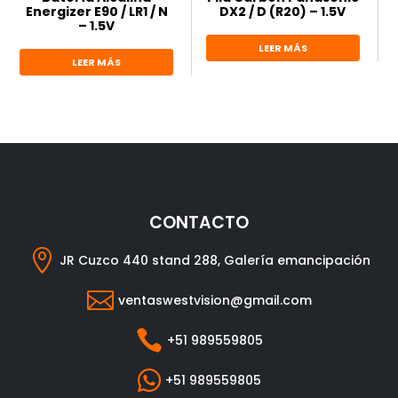
Energizer E90 / LR1 / N
DX2 / D (R20) – 1.5V
– 1.5V
LEER MÁS
LEER MÁS
CONTACTO

JR Cuzco 440 stand 288, Galería emancipación

ventaswestvision@gmail.com

+51 989559805

+51 989559805