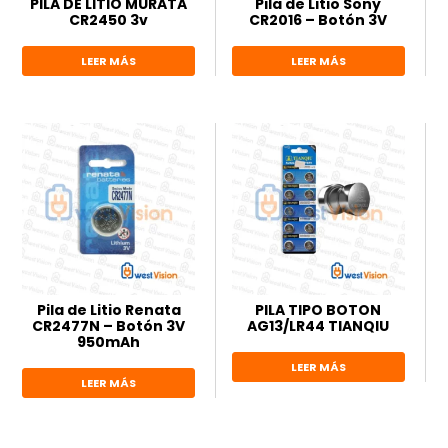
PILA DE LITIO MURATA
Pila de Litio Sony
CR2450 3v
CR2016 – Botón 3V
LEER MÁS
LEER MÁS
Pila de Litio Renata
PILA TIPO BOTON
CR2477N – Botón 3V
AG13/LR44 TIANQIU
950mAh
LEER MÁS
LEER MÁS