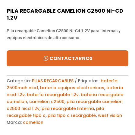
PILA RECARGABLE CAMELION C2500 NI-CD
1.2V
Pila recargable Camelion C2500 Ni-Cd 1.2V para linternas y
equipos electrónicos de alto consumo.
CONTACTARNOS
Categoría:
PILAS RECARGABLES
Etiquetas:
batería
2500mah nicd
,
bateria equipos electronicos
,
batería
nicd 1.2v
,
batería recargable 1.2v
,
bateria recargable
camelion
,
camelion c2500
,
pila recargable camelion
c2500 nicd 1.2v
,
pila recargable linterna
,
pila
recargable tipo c
,
pila tipo c recargable
,
west vision
Marca:
camelion