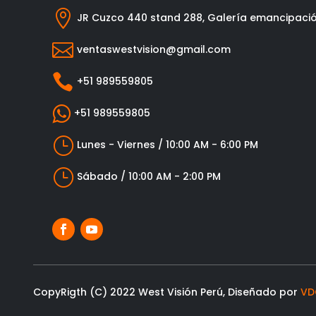

JR Cuzco 440 stand 288, Galería emancipaci

ventaswestvision@gmail.com

+51 989559805

+51 989559805
}
Lunes - Viernes / 10:00 AM - 6:00 PM
}
Sábado / 10:00 AM - 2:00 PM
CopyRigth (C) 2022 West Visión Perú, Diseñado por
VD