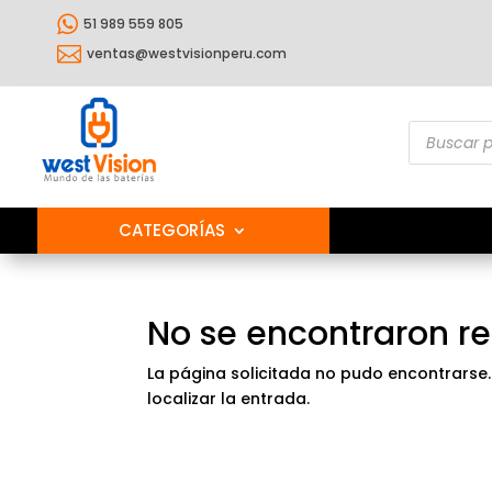

51 989 559 805

ventas@westvisionperu.com
Búsqueda
de
producto
CATEGORÍAS
No se encontraron r
La página solicitada no pudo encontrarse.
localizar la entrada.