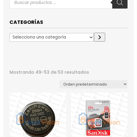
de
productos
CATEGORÍAS
Selecciona
una
categoría
Mostrando 49–53 de 53 resultados