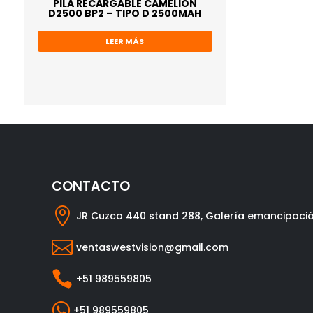
PILA RECARGABLE CAMELION
D2500 BP2 – TIPO D 2500MAH
LEER MÁS
CONTACTO

JR Cuzco 440 stand 288, Galería emancipaci

ventaswestvision@gmail.com

+51 989559805

+51 989559805