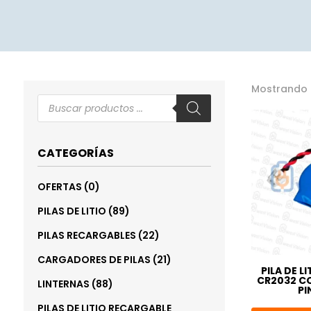
Mostrando 
Búsqueda
de
productos
CATEGORÍAS
0
OFERTAS
0
productos
89
PILAS DE LITIO
89
productos
22
PILAS RECARGABLES
22
productos
21
CARGADORES DE PILAS
21
PILA DE L
productos
CR2032 C
88
LINTERNAS
88
PI
productos
PILAS DE LITIO RECARGABLE