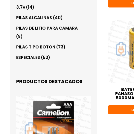
L
14
3.7v
14
productos
40
PILAS ALCALINAS
40
productos
PILAS DE LITIO PARA CAMARA
9
9
productos
73
PILAS TIPO BOTON
73
productos
53
ESPECIALES
53
productos
PRODUCTOS DESTACADOS
BATER
PANASON
5000MA
L