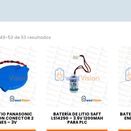
Ordenado
49–53 de 53 resultados
por
los
últimos
ITIO PANASONIC
BATERÍA DE LITIO SAFT
BATE
ON CONECTOR 2
LS14250 – 3.6V 1200MAH
EN
NES – 3V
PARA PLC