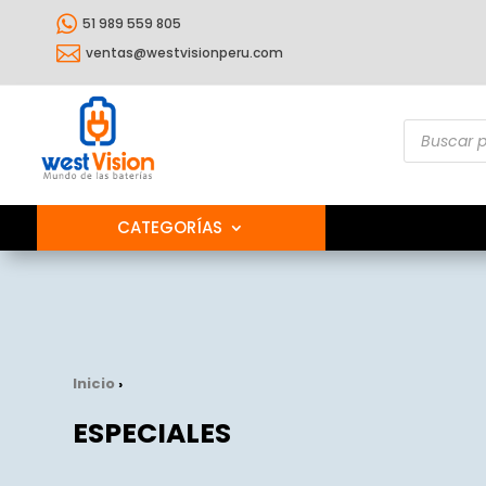

51 989 559 805

ventas@westvisionperu.com
Búsqueda
de
producto
CATEGORÍAS
Inicio
›
ESPECIALES