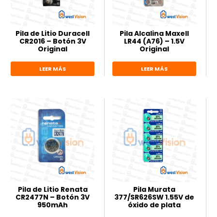
Pila de Litio Duracell
Pila Alcalina Maxell
CR2016 – Botón 3V
LR44 (A76) – 1.5V
Original
Original
LEER MÁS
LEER MÁS
Pila de Litio Renata
Pila Murata
CR2477N – Botón 3V
377/SR626SW 1.55V de
950mAh
óxido de plata