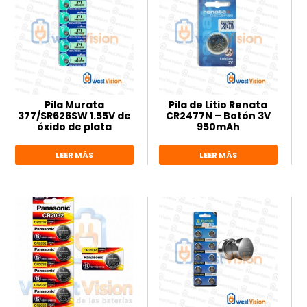
Pila Murata
Pila de Litio Renata
377/SR626SW 1.55V de
CR2477N – Botón 3V
óxido de plata
950mAh
LEER MÁS
LEER MÁS