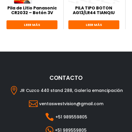
Pila de Litio Panasonic
PILA TIPO BOTON
CR2032 – Botón 3V
AG13/LR44 TIANQIU
LEER MÁS
LEER MÁS
CONTACTO

JR Cuzco 440 stand 288, Galería emancipación

ventaswestvision@gmail.com

+51 989559805

+51 989559805